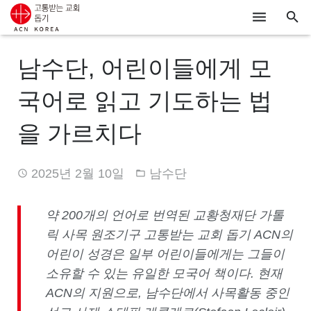
ACN
남수단, 어린이들에게 모
알리기
국어로 읽고 기도하는 법
기도하기
을 가르치다
시리아
2025년 2월 10일
남수단
우크라이나
행동하기
약
200
개의 언어로 번역된 교황청재단 가톨
릭 사목 원조기구 고통받는 교회 돕기
ACN
의
로그인
어린이 성경은 일부 어린이들에게는
그들이
소유할 수 있는
유일한 모국어 책이다
.
현재
후원하기
ACN
의 지원으로
,
남수단에서 사목활동 중인