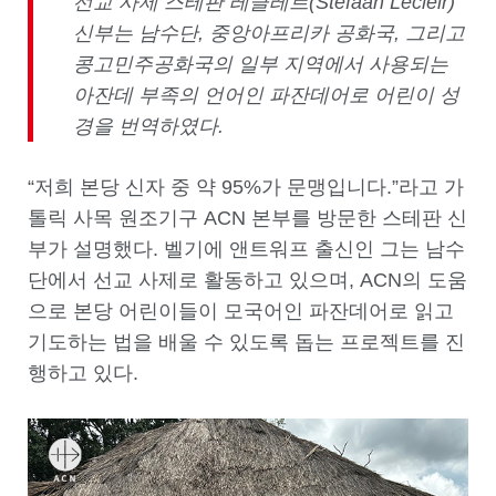
선교 사제
스테판 레클레르
(Stefaan Lecleir)
신부
는 남수단
,
중앙아프리카 공화국
,
그리고
콩고민주공화국의 일부 지역에서 사용되는
아잔데 부족의 언어인 파잔데어로 어린이 성
경을 번역하
였다
.
“저희 본당 신자 중 약 95%가 문맹입니다.”라고 가
톨릭 사목 원조기구 ACN 본부를 방문한 스테판 신
부가 설명했다. 벨기에 앤트워프 출신인 그는 남수
단에서 선교 사제로 활동하고 있으며, ACN의 도움
으로 본당 어린이들이 모국어인 파잔데어로 읽고
기도하는 법을 배울 수 있도록 돕는 프로젝트를 진
행하고 있다.