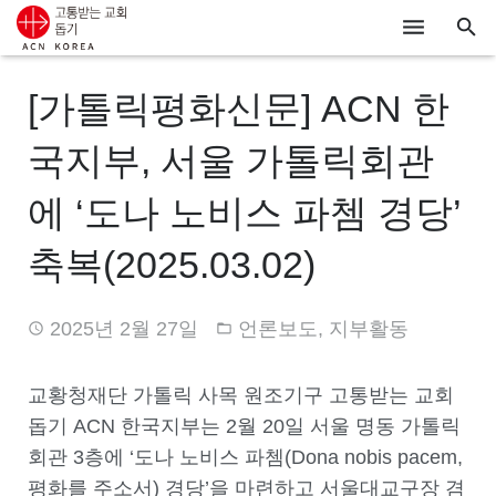
ACN
[가톨릭평화신문] ACN 한
알리기
국지부, 서울 가톨릭회관
기도하기
에 ‘도나 노비스 파쳄 경당’
시리아
축복(2025.03.02)
우크라이나
2025년 2월 27일
언론보도
,
지부활동
행동하기
로그인
교황청재단 가톨릭 사목 원조기구 고통받는 교회
돕기 ACN 한국지부는 2월 20일 서울 명동 가톨릭
후원하기
회관 3층에 ‘도나 노비스 파쳄(Dona nobis pacem,
평화를 주소서) 경당’을 마련하고 서울대교구장 겸