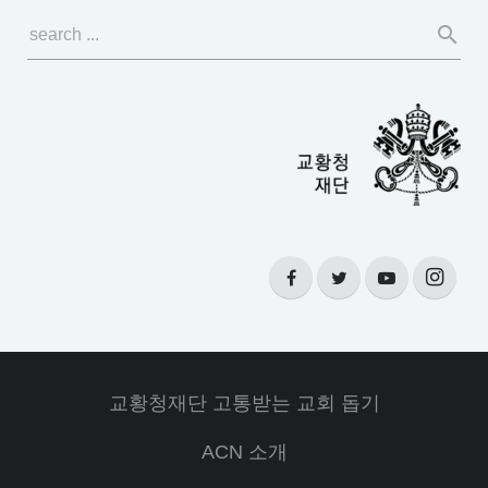
교황청재단 고통받는 교회 돕기
ACN 소개