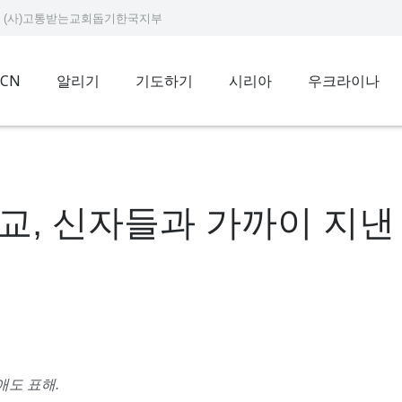
9234 (사)고통받는교회돕기한국지부
ACN
알리기
기도하기
시리아
우크라이나
교, 신자들과 가까이 지낸
애도 표해
.