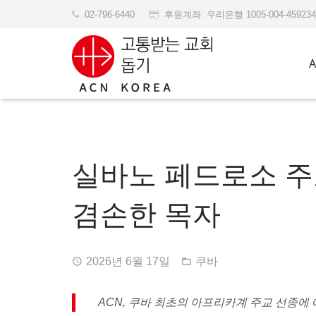
02-796-6440
후원계좌: 우리은행 1005-004-45
실바노 페드로소 주
겸손한 목자
2026년 6월 17일
쿠바
ACN,
쿠바 최초의 아프리카계 주교 선종에 