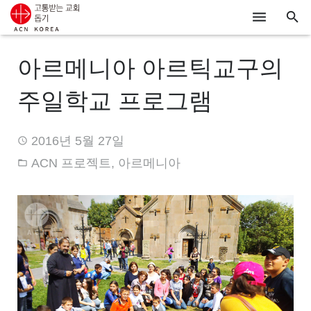
ACN
아르메니아 아르틱교구의
알리기
주일학교 프로그램
기도하기
2016년 5월 27일
시리아
ACN 프로젝트
,
아르메니아
우크라이나
행동하기
로그인
후원하기