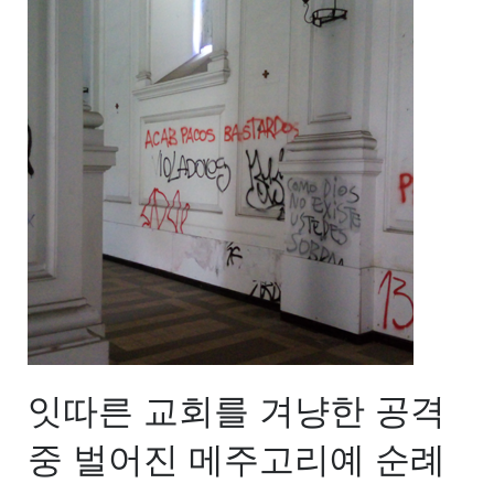
잇따른 교회를 겨냥한 공격
중 벌어진 메주고리예 순례