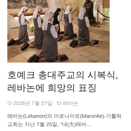
호예크 총대주교의 시복식,
레바논에 희망의 표징
2026년 7월 27일
레바논
레바논(Lebanon)의 마로나이트(Maronite)-가톨릭
교회는 지난 7월 25일, “대(大)레바…