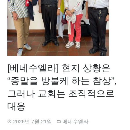
[베네수엘라] 현지 상황은
“종말을 방불케 하는 참상”,
그러나 교회는 조직적으로
대응
2026년 7월 21일
베네수엘라