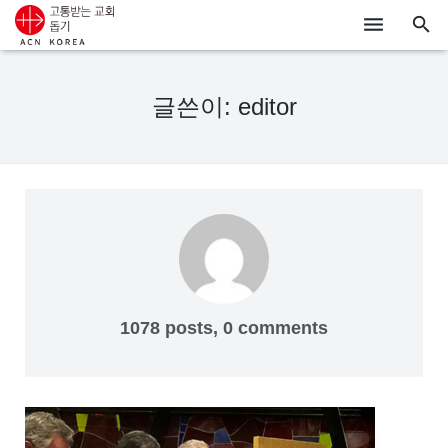
ACN
글쓴이:
editor
알리기
기도하기
시리아
우크라이나
행동하기
1078 posts, 0 comments
로그인
후원하기