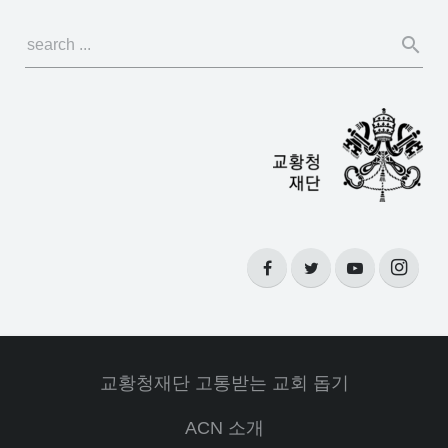
교황청재단 고통받는 교회 돕기
ACN 소개