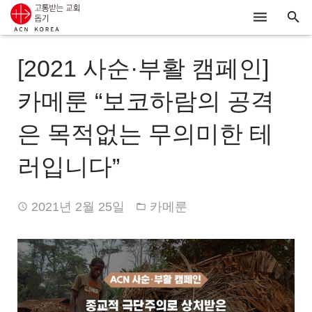
ACN
[2021 사순·부활 캠페인]
알리기
카메룬 “보코하람의 공격
기도하기
은 목적없는 무의미한 테
시리아
러입니다”
우크라이나
2021년 2월 25일
카메룬
행동하기
로그인
후원하기