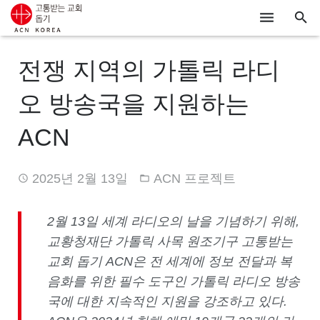
ACN
전쟁 지역의 가톨릭 라디
알리기
오 방송국을 지원하는
기도하기
ACN
시리아
2025년 2월 13일
ACN 프로젝트
우크라이나
행동하기
2
월
13
일 세계 라디오의 날을 기념하기 위해
,
교황청재단 가톨릭 사목 원조기구 고통받는
로그인
교회 돕기
ACN
은 전 세계에 정보
전달
과 복
음화를 위한 필수 도구인 가톨릭 라디오 방송
후원하기
국
에 대한 지속적인 지원을
강조하고 있다
.