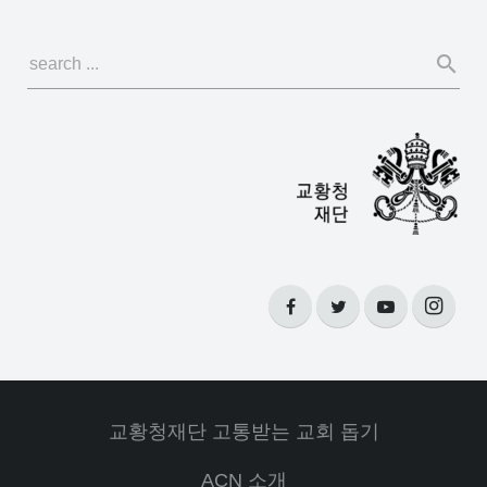
교황청재단 고통받는 교회 돕기
ACN 소개