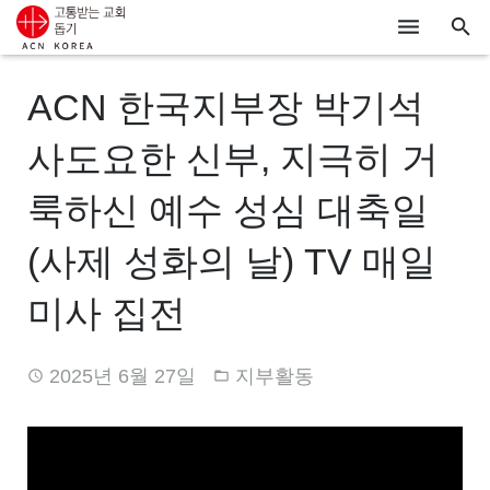
ACN
ACN 한국지부장 박기석
알리기
사도요한 신부, 지극히 거
기도하기
룩하신 예수 성심 대축일
시리아
(사제 성화의 날) TV 매일
우크라이나
미사 집전
행동하기
2025년 6월 27일
지부활동
로그인
후원하기