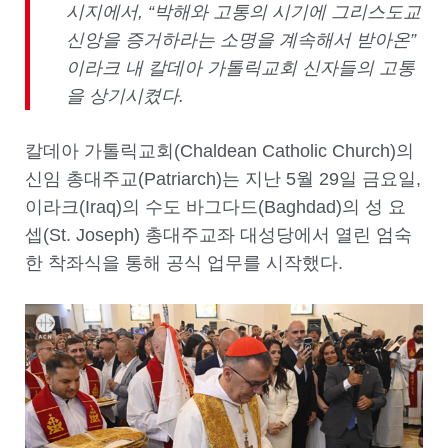
시지에서
, “
박해와 고통의 시기에 그리스도교
신앙을 증거하라는 소명을 계속해서 받아온
”
이라크 내 칼데아 가톨릭교회 신자들의 고통
을 상기시켰다
.
칼데아 가톨릭교회(Chaldean Catholic Church)의
신임 총대주교(Patriarch)는 지난 5월 29일 금요일,
이라크(Iraq)의 수도 바그다드(Baghdad)의 성 요
셉(St. Joseph) 총대주교좌 대성당에서 열린 엄숙
한 착좌식을 통해 공식 업무를 시작했다.