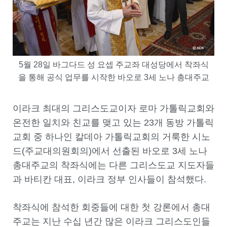
5월 28일 바그다드 성 요셉 주교좌 대성당에서 착좌식
을 통해 공식 업무를 시작한 바오로 3세 노나 총대주교
이라크 최대의 그리스도교이자 로마 가톨릭교회와
온전한 일치와 친교를 맺고 있는 23개 동방 가톨릭
교회 중 하나인 칼데아 가톨릭교회의 거룩한 시노
드(주교대의원회의)에서 선출된 바오로 3세 노나
총대주교의 착좌식에는 다른 그리스도교 지도자들
과 바티칸 대표, 이라크 정부 인사들이 참석했다.
착좌식에 참석한 회중들에 대한 첫 강론에서 총대
주교는 지난 수십 년간 많은 이라크 그리스도인들