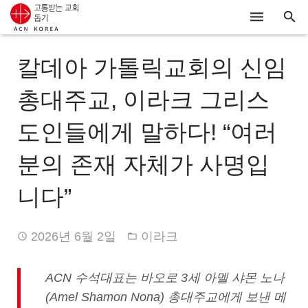
ACN
칼데아 가톨릭교회의 신임
알리기
총대주교, 이라크 그리스
기도하기
도인들에게 말하다! “여러
시리아
분의 존재 자체가 사명입
우크라이나
니다”
행동하기
2026년 6월 2일
이라크
로그인
후원하기
ACN
수석대표는 바오로
3
세 아멜 샤몬 노나
(Amel Shamon Nona)
총대주교에게 보낸 메