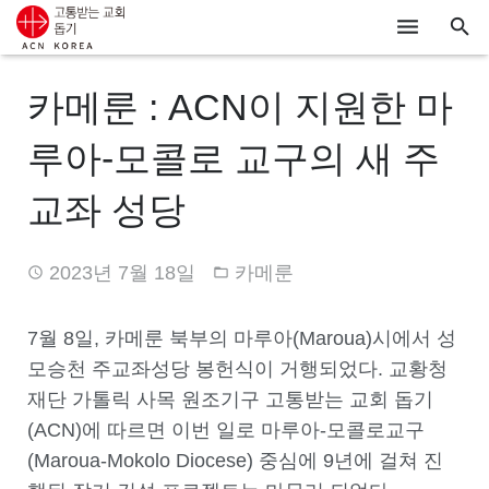
ACN
카메룬 : ACN이 지원한 마
알리기
루아-모콜로 교구의 새 주
기도하기
교좌 성당
시리아
2023년 7월 18일
카메룬
우크라이나
행동하기
7월 8일, 카메룬 북부의 마루아(Maroua)시에서 성
모승천 주교좌성당 봉헌식이 거행되었다. 교황청
로그인
재단 가톨릭 사목 원조기구 고통받는 교회 돕기
(ACN)에 따르면 이번 일로 마루아-모콜로교구
후원하기
(Maroua-Mokolo Diocese) 중심에 9년에 걸쳐 진