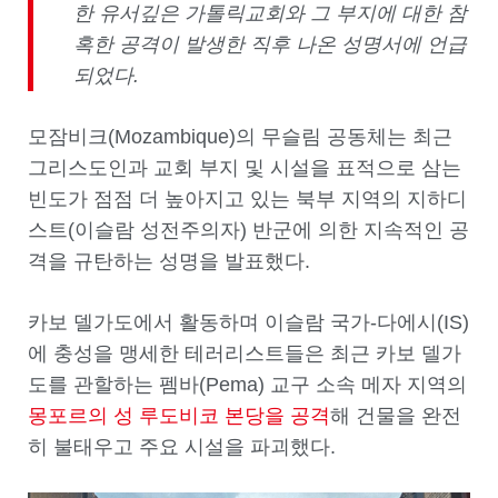
한 유서깊은 가톨릭교회와 그 부지에 대한 참
혹한 공격이 발생한 직후 나온 성명서에 언급
되었다
.
모잠비크(Mozambique)의 무슬림 공동체는 최근
그리스도인과 교회 부지 및 시설을 표적으로 삼는
빈도가 점점 더 높아지고 있는 북부 지역의 지하디
스트(이슬람 성전주의자) 반군에 의한 지속적인 공
격을 규탄하는 성명을 발표했다.
카보 델가도에서 활동하며 이슬람 국가-다에시(IS)
에 충성을 맹세한 테러리스트들은 최근 카보 델가
도를 관할하는 펨바(Pema) 교구 소속 메자 지역의
몽포르의 성 루도비코 본당을 공격
해 건물을 완전
히 불태우고 주요 시설을 파괴했다.