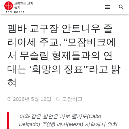
ACN
펨바 교구장 안토니우 줄
알리기
리아세 주교, “모잠비크에
기도하기
서 무슬림 형제들과의 연
시리아
대는 ‘희망의 징표’”라고 밝
우크라이나
혀
행동하기
2026년 5월 12일
모잠비크
로그인
후원하기
이와 같은 발언은 카보 델가도
(Cabo
Delgado)
주
(
州
)
메자
(Meza)
지역에서 위치