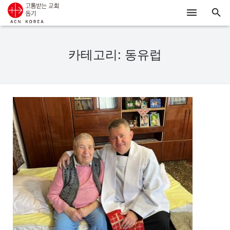
ACN
카테고리: 동유럽
알리기
기도하기
시리아
우크라이나
행동하기
로그인
후원하기