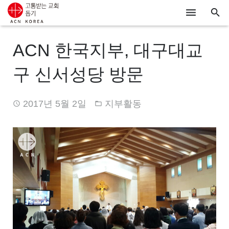
ACN
ACN 한국지부, 대구대교
알리기
구 신서성당 방문
기도하기
2017년 5월 2일
지부활동
시리아
우크라이나
행동하기
로그인
후원하기