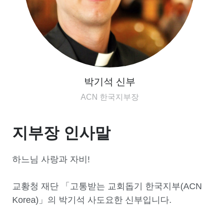
박기석 신부
ACN 한국지부장
지부장 인사말
하느님 사랑과 자비!
교황청 재단 「고통받는 교회돕기 한국지부(ACN
Korea)」의 박기석 사도요한 신부입니다.