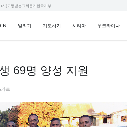
9234 (사)고통받는교회돕기한국지부
ACN
알리기
기도하기
시리아
우크라이나
 69명 양성 지원
스카르