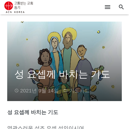
ACN
알리기
기도하기
시리아
성 요셉께 바치는 기도
우크라이나
행동하기
2021년 9월 14일
기도카드
로그인
성 요셉께 바치는 기도
후원하기
영광스러운 성조 요셉 성인이시여,