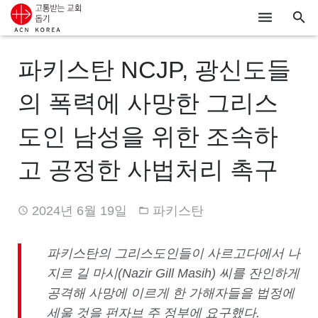
ACN
파키스탄 NCJP, 광신도들
알리기
의 폭력에 사망한 그리스
기도하기
도인 남성을 위한 조속하
시리아
고 공정한 사법처리 촉구
우크라이나
2024년 6월 19일
파키스탄
행동하기
로그인
파키스탄의 그리스도인들이 사르고다에서 나
지르 길 마시(Nazir Gill Masih) 씨를 잔인하게
후원하기
공격해 사망에 이르게 한 가해자들을 법정에
세울 것을 펀자브 주 정부에 요구했다.