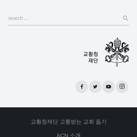
교황청재단 고통받는 교회 돕기
ACN 소개