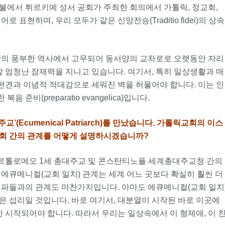
불에서 튀르키예 성서 공회가 주최한 회의에서 가톨릭, 정교회,
표현하며, 우리 모두가 같은 신앙전승(Traditio fidei)의 상속
땅의 풍부한 역사에서 고무되어 동서양의 교차로로 오랫동안 자리
할 엄청난 잠재력을 지니고 있습니다. 여기서, 특히 일상생활과 매
 편견과 이념적 적대감으로 세워진 벽을 허물어야 합니다. 이는 인
비(preparatio evangelica)입니다.
대주교
’(Ecumenical Patriarch)
를 만났습니다
.
가톨릭교회의 이스
교회 간의 관계를 어떻게 설명하시겠습니까
?
르톨로메오 1세 총대주교 및 콘스탄티노플 세계총대주교청 간의
에큐메니컬(교회 일치) 관계는 세계 어느 곳보다 확실히 훨씬 더
교파들과의 관계도 마찬가지입니다. 아마도 에큐메니컬(교회 일치
은 섭리일 것입니다. 바로 여기서, 대분열이 시작된 바로 이곳에
한 시작되어야 합니다. 따라서 우리는 일상속에서 이 형제애, 이 