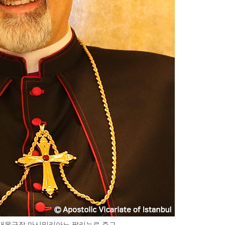
대목구장 마시밀리아노 팔리누로 주교