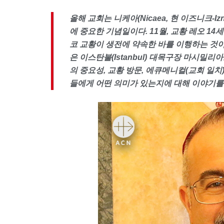
올해 교회는 니케아
(Nicaea,
현 이즈니크
-Iz
에 중요한 기념일이다
. 11
월
,
교황 레오
14
세
코 교황이 생전에 약속한 바를 이행하는 것
은 이스탄불
(Istanbul)
대목구장 마시밀리아
의 중요성
,
교황 방문
,
에큐메니컬
(
교회 일치
들에게 어떤 의미가 있는지에 대해 이야기를