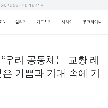
9234 (사)고통받는교회돕기한국지부
ACN
알리기
기도하기
시리아
우크라이나
 “우리 공동체는 교황 레
깊은 기쁨과 기대 속에 기