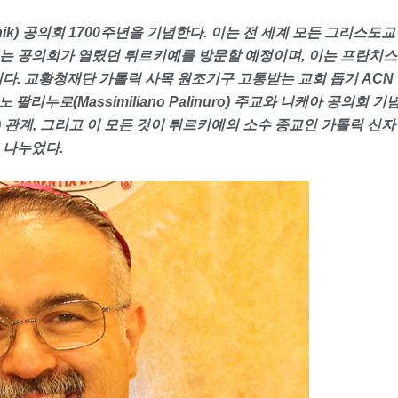
nik)
공의회
1700
주년을 기념한다
.
이는 전 세계 모든 그리스도교
는 공의회가 열렸던 튀르키예를 방문할 예정이며
,
이는 프란치스
이다
.
교황청재단 가톨릭 사목 원조기구 고통받는 교회 돕기
ACN
노 팔리누로
(Massimiliano Palinuro)
주교와 니케아 공의회 기
)
관계
,
그리고 이 모든 것이 튀르키예의 소수 종교인 가톨릭 신자
 나누었다
.