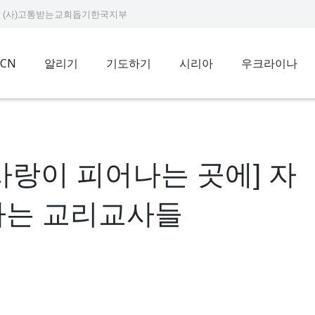
9234 (사)고통받는교회돕기한국지부
ACN
알리기
기도하기
시리아
우크라이나
사랑이 피어나는 곳에] 자
가는 교리교사들