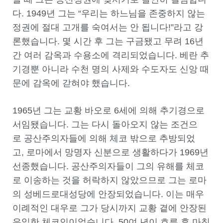
다
. 1949
년 그는
“
우리는 하느님을 존중하지 않는
정권에 절대 고개를 숙여서는 안 됩니다
!”
라고 강
론했습니다
.
몇 시간 후 그는 구금됐고 무려
16
년
간 여러 감옥과 수용소에 격리되었습니다
.
베란 추
기경뿐 아니라 수천 명의 사제와 수도자도 신앙 때
문에 감옥에 갇혀야 했습니다
.
1965
년 그는 교황 바오로
6
세에 의해 추기경으로
서임됐습니다
.
그는 다시 돌아오지 않는 조건으
로 공산주의자들에 의해 체코 밖으로 추방되었
고, 로마에서 망명자 신분으로 생활하다가
1969
년
선종했습니다
.
공산주의자들이 그의 유해를 체코
로 이송하는 것을 허락하지 않았으므로 그는 로마
의 성베드로대성당에 안장되었습니다
.
이는 매우
이례적인 대우로 그가 당시까지 교황 곁에 안장된
유일한 체코인이었습니다
. 50
여 년이 흐른 후 마침