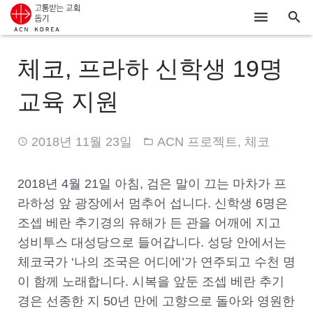
ACN
체코, 프라하 신학생 19명
알리기
교육 지원
기도하기
2018년 11월 23일
ACN 프로젝트
,
체코
시리아
우크라이나
2018
년
4
월
21
일 아침
,
검은 말이 끄는 마차가 프
라하성 앞 광장에서 멈추어 섭니다
.
신학생
6
명은
행동하기
조셉 베란 추기경의 유해가 든 관을 어깨에 지고
성비투스 대성당으로 들어갑니다
.
성당 안에서는
로그인
체코국가 ‘나의 조국은 어디에’가 연주되고 수천 명
후원하기
이 함께 노래합니다
.
시복을 앞둔 조셉 베란 추기
경은 선종한 지
50
년 만에 고향으로 돌아와 영원한