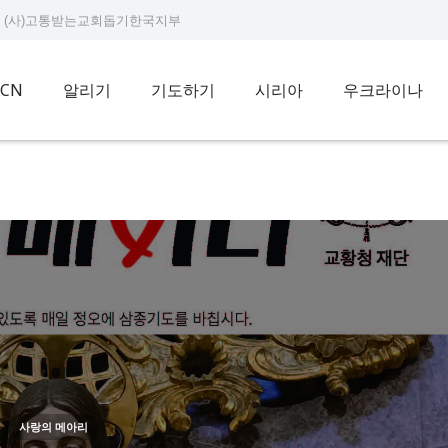
9234 (사)고통받는교회돕기한국지부
ACN
알리기
기도하기
시리아
우크라이나
사랑의 메아리