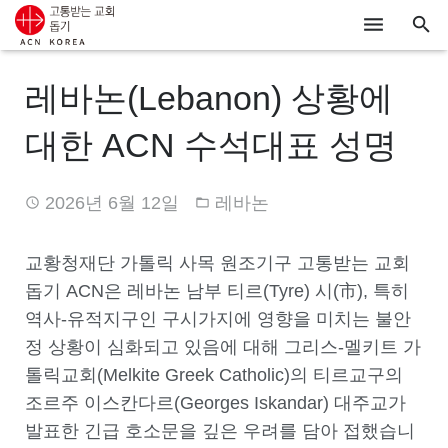
ACN
레바논(Lebanon) 상황에
알리기
대한 ACN 수석대표 성명
기도하기
2026년 6월 12일
레바논
시리아
우크라이나
교황청재단 가톨릭 사목 원조기구 고통받는 교회
돕기 ACN은 레바논 남부 티르(Tyre) 시(市), 특히
행동하기
역사-유적지구인 구시가지에 영향을 미치는 불안
정 상황이 심화되고 있음에 대해 그리스-멜키트 가
로그인
톨릭교회(Melkite Greek Catholic)의 티르교구의
후원하기
조르주 이스칸다르(Georges Iskandar) 대주교가
발표한 긴급 호소문을 깊은 우려를 담아 접했습니