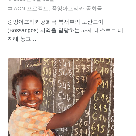
ACN 프로젝트
,
중앙아프리카 공화국
중앙아프리카공화국 북서부의 보산고아
(Bossangoa) 지역을 담당하는 58세 네스토르 데
지레 농고…