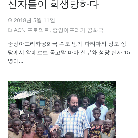
신자들이 희생당하다
2018년 5월 11일
ACN 프로젝트
,
중앙아프리카 공화국
중앙아프리카공화국 수도 방기 파티마의 성모 성
당에서 알베르트 통고말 바바 신부와 성당 신자 15
명이...