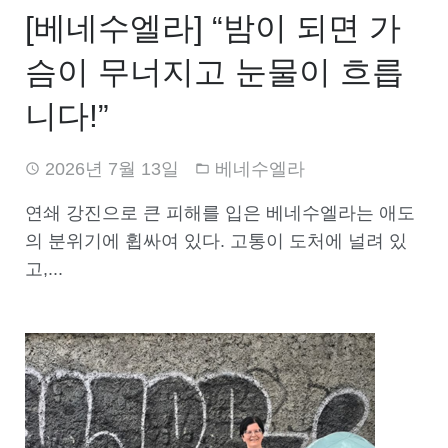
[베네수엘라] “밤이 되면 가
슴이 무너지고 눈물이 흐릅
니다!”
2026년 7월 13일
베네수엘라
연쇄 강진으로 큰 피해를 입은 베네수엘라는 애도
의 분위기에 휩싸여 있다. 고통이 도처에 널려 있
고,...