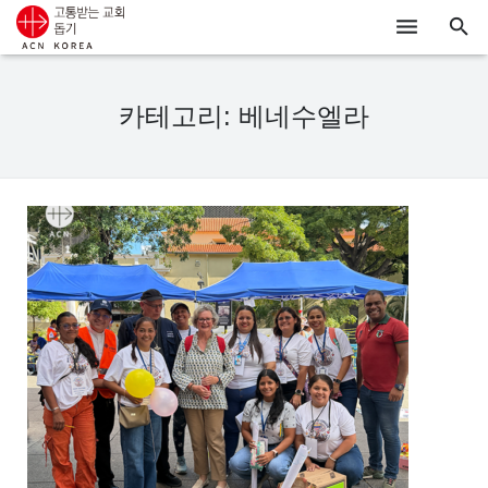
ACN
카테고리: 베네수엘라
알리기
기도하기
시리아
우크라이나
행동하기
로그인
후원하기