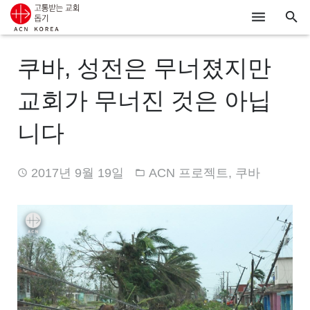
ACN
쿠바, 성전은 무너졌지만
알리기
교회가 무너진 것은 아닙
기도하기
니다
시리아
2017년 9월 19일
ACN 프로젝트
,
쿠바
우크라이나
행동하기
로그인
후원하기