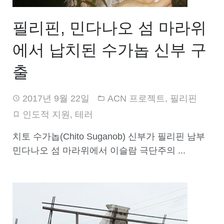
필리핀, 민다나오 섬 마라위
에서 납치된 수가놉 신부 구
출
2017년 9월 22일
ACN 프로젝트
,
필리핀
인도적 지원
,
테러
치토 수가놉(Chito Suganob) 신부가 필리핀 남부
민다나오 섬 마라위에서 이슬람 극단주의 ...