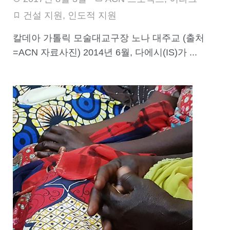
건설 지원
,
인도적 지원
칼데아 가톨릭 모술대교구장 노나 대주교 (출처
=ACN 자료사진) 2014년 6월, 다에시(IS)가 ...