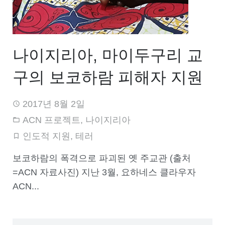
나이지리아, 마이두구리 교
구의 보코하람 피해자 지원
2017년 8월 2일
ACN 프로젝트
,
나이지리아
인도적 지원
,
테러
보코하람의 폭격으로 파괴된 옛 주교관 (출처
=ACN 자료사진) 지난 3월, 요하네스 클라우자
ACN...