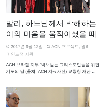
말리, 하느님께서 박해하는
이의 마음을 움직이셨을 때
2017년 9월 12일
ACN 프로젝트
,
말리
인도적 지원
ACN 브라질 지부 ‘박해받는 그리스도인들을 위한
기도의 날’(출처=ACN 자료사진) 교황청 재단 ...