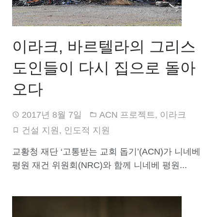
이라크, 바르텔라의 그리스
도인들이 다시 집으로 돌아
오다
2017년 8월 7일
ACN 프로젝트
,
이라크
건설 지원
,
인도적 지원
교황청 재단 ‘고통받는 교회 돕기’(ACN)가 니네베
평원 재건 위원회(NRC)와 함께 니네베 평원...