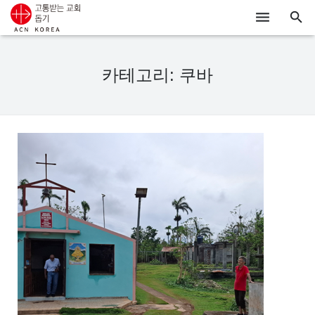
ACN
카테고리: 쿠바
알리기
기도하기
시리아
우크라이나
행동하기
로그인
후원하기