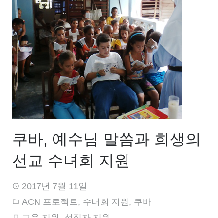
쿠바, 예수님 말씀과 희생의
선교 수녀회 지원
2017년 7월 11일
ACN 프로젝트
,
수녀회 지원
,
쿠바
교육 지원
,
성직자 지원