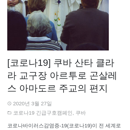
[코로나19] 쿠바 산타 클라
라 교구장 아르투로 곤살레
스 아마도르 주교의 편지
2020년 3월 27일
코로나19 긴급구호캠페인
,
쿠바
코로나바이러스감염증-19(코로나19)이 전 세계로