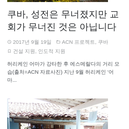
쿠바, 성전은 무너졌지만 교
회가 무너진 것은 아닙니다
2017년 9월 19일
ACN 프로젝트
,
쿠바
건설 지원
,
인도적 지원
허리케인 어마가 강타한 후 에스메랄다의 거리 모
습(출처=ACN 자료사진) 지난 9월 허리케인 ‘어
마...