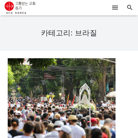
ACN
카테고리: 브라질
알리기
기도하기
시리아
우크라이나
행동하기
로그인
후원하기