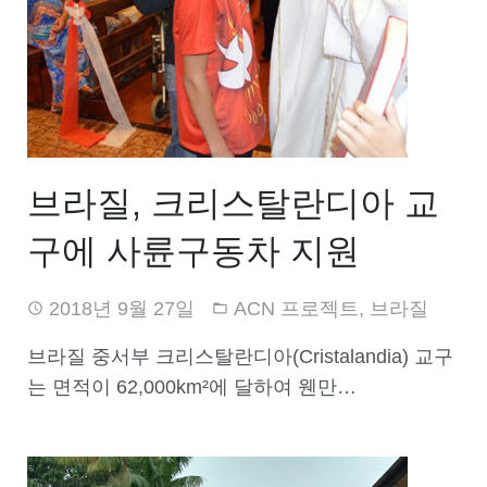
브라질, 크리스탈란디아 교
구에 사륜구동차 지원
2018년 9월 27일
ACN 프로젝트
,
브라질
브라질 중서부 크리스탈란디아(Cristalandia) 교구
는 면적이 62,000km²에 달하여 웬만…